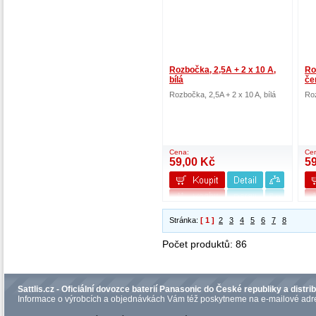
Rozbočka, 2,5A + 2 x 10 A,
Ro
bílá
če
Rozbočka, 2,5A + 2 x 10 A, bílá
Roz
Cena:
Ce
59,00 Kč
5
Stránka:
[ 1 ]
2
3
4
5
6
7
8
Počet produktů: 86
Sattlis.cz - Oficiální dovozce baterií Panasonic do České republiky a distrib
Informace o výrobcích a objednávkách Vám též poskytneme na e-mailové adre