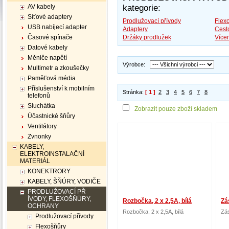
AV kabely
kategorie:
Síťové adaptery
Prodlužovací přívody
Flex
USB nabíjecí adapter
Adaptery
Cest
Časové spínače
Držáky prodlužek
Více
Datové kabely
Měniče napětí
Výrobce:
Multimetr a zkoušečky
Paměťová média
Příslušenství k mobilním
Stránka:
[ 1 ]
2
3
4
5
6
7
8
telefonů
Sluchátka
Zobrazit pouze zboží skladem
Účastnické šňůry
Ventilátory
Zvnonky
KABELY,
ELEKTROINSTALAČNÍ
MATERIÁL
KONEKTRORY
KABELY, ŠŇÚRY, VODIČE
PRODLUŽOVACÍ PŘ
ÍVODY, FLEXOŠŇŮRY,
Rozbočka, 2 x 2,5A, bílá
Zá
OCHRANY
Rozbočka, 2 x 2,5A, bílá
Zá
Prodlužovací přívody
Flexošňůry