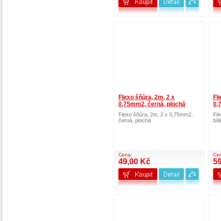
Flexo šňůra, 2m, 2 x
Fl
0,75mm2, černá, plochá
0,
Flexo šňůra, 2m, 2 x 0,75mm2,
Fle
černá, plochá
bíl
Cena:
Ce
49,00 Kč
5