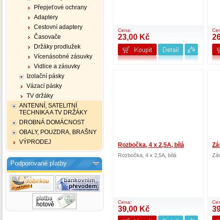
Přepjeťové ochrany
Adaptery
Cestovní adaptery
Cena:
Ce
23,00 Kč
2
Časovače
Držáky prodlužek
Vícenásobné zásuvky
Vidlice a zásuvky
Izolační pásky
Vázací pásky
TV držáky
ANTENNÍ, SATELITNÍ
TECHNIKA A TV DRŽÁKY
DROBNÁ DOMÁCNOST
OBALY, POUZDRA, BRAŠNY
VÝPRODEJ
Rozbočka, 4 x 2,5A, bílá
Zá
Rozbočka, 4 x 2,5A, bílá
Zá
Podporované platby
Cena:
Ce
39,00 Kč
3