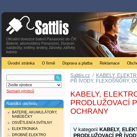
Oficiální dovozce baterií Panasonic do ČR.
Baterie, akumulátory Panasonic, Duracel,
nabíječky, svítilny, testery, žárovky, zářivky,
kabely
Úvodní stránka
O firmě
Doprava a platba
Reklamace
Obch
Sattlis.cz
/
KABELY, ELEKTR
PŘ ÍVODY, FLEXOŠŇŮRY, 
Seznam výrobců
KABELY, ELEKTRO
PRODLUŽOVACÍ P
Nabídka obchodu
OCHRANY
BATERIE, AKUMULÁTORY,
NABÍJEČKY
OSVĚTLENÍ A SVÍTILNY
ELEKTRONIKA
V kategorii
KABELY, ELEK
DROBNÉ ELEKTRO
PRODLUŽOVACÍ PŘ ÍVOD