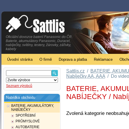
Oficiální dovozce baterií Panasonic do ČR.
Baterie, akumulátory Panasonic, Duracel,
nabíječky, svítilny, testery, žárovky, zářivky,
kabely
Úvodní stránka
O firmě
Doprava a platba
Reklamace
Obch
Sattlis.cz
/
BATERIE, AKUM
Nabíječky AA, AAA
/
Do vide
Seznam výrobců
BATERIE, AKUMUL
NABÍJEČKY / Nabíj
Nabídka obchodu
BATERIE, AKUMULÁTORY,
NABÍJEČKY
Zvolená kategorie neobsahuj
SPOTŘEBNÍ
PRŮMYSLOVÉ
AUTOBATERIE