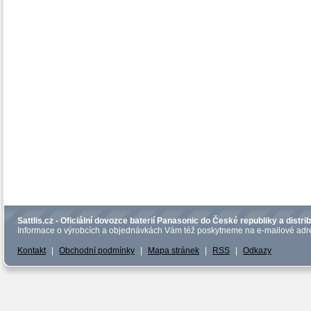
Sattlis.cz - Oficiální dovozce baterií Panasonic do České republiky a distrib
Informace o výrobcích a objednávkách Vám též poskytneme na e-mailové adre
Kontakt
|
Obchodní podmínky
|
Mapa stránek
|
RSS
|
Odkazy