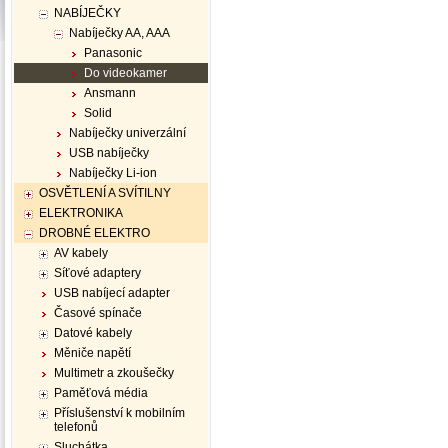
NABÍJEČKY
Nabíječky AA, AAA
Panasonic
Do videokamer
Ansmann
Solid
Nabíječky univerzální
USB nabíječky
Nabíječky Li-ion
OSVĚTLENÍ A SVÍTILNY
ELEKTRONIKA
DROBNÉ ELEKTRO
AV kabely
Síťové adaptery
USB nabíjecí adapter
Časové spínače
Datové kabely
Měniče napětí
Multimetr a zkoušečky
Paměťová média
Příslušenství k mobilním
telefonů
Sluchátka