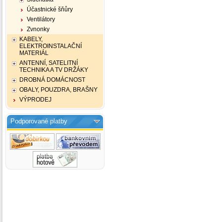
Účastnické šňůry
Ventilátory
Zvnonky
KABELY,
ELEKTROINSTALAČNÍ
MATERIÁL
ANTENNÍ, SATELITNÍ
TECHNIKA A TV DRŽÁKY
DROBNÁ DOMÁCNOST
OBALY, POUZDRA, BRAŠNY
VÝPRODEJ
Podporované platby