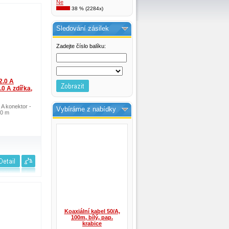
Ne
38 % (2284x)
Sledování zásilek
Zadejte číslo balíku:
2.0 A
0 A zdířka,
A konektor -
Vybíráme z nabídky
,0 m
Koaxiální kabel 50/A,
100m, bílý, pap.
krabice