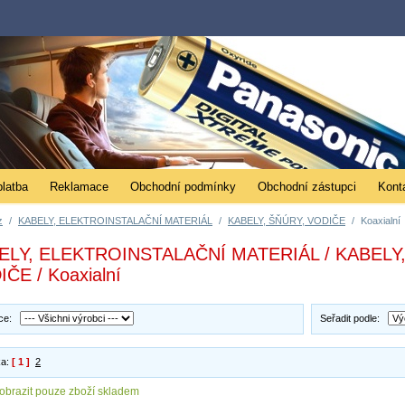
platba
Reklamace
Obchodní podmínky
Obchodní zástupci
Kont
z
/
KABELY, ELEKTROINSTALAČNÍ MATERIÁL
/
KABELY, ŠŇÚRY, VODIČE
/
Koaxialní
ELY, ELEKTROINSTALAČNÍ MATERIÁL / KABELY
ČE / Koaxialní
bce:
Seřadit podle:
ka:
[ 1 ]
2
obrazit pouze zboží skladem