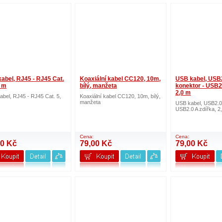
abel, RJ45 - RJ45 Cat.
Koaxiální kabel CC120, 10m,
USB kabel, USB
5 m
bílý, manžeta
konektor - USB2.
2,0 m
bel, RJ45 - RJ45 Cat. 5,
Koaxiální kabel CC120, 10m, bílý,
manžeta
USB kabel, USB2.0 
USB2.0 A zdířka, 2
Cena:
Cena:
00 Kč
79,00 Kč
79,00 Kč