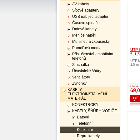
AV kabely
Síťové adaptery
USB nabíjecí adapter
Časové spínače
Datové kabely
Měniče napětí
Multimetr a zkoušečky
Paměťová média
UTP k
Příslušenství k mobilním
5, 1,
telefonů
UTP ka
Sluchátka
1,5 m
Účastnické šňůry
Ventilátory
Zvnonky
Cena:
KABELY,
69,
ELEKTROINSTALAČNÍ
MATERIÁL
KONEKTRORY
KABELY, ŠŇÚRY, VODIČE
Datové
Telefonní
Koaxialní
Repro kabely