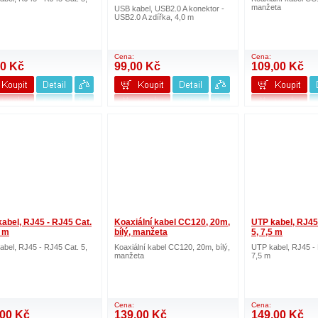
manžeta
USB kabel, USB2.0 A konektor -
USB2.0 A zdířka, 4,0 m
Cena:
Cena:
00 Kč
99,00 Kč
109,00 Kč
abel, RJ45 - RJ45 Cat.
Koaxiální kabel CC120, 20m,
UTP kabel, RJ45
0 m
bílý, manžeta
5, 7,5 m
bel, RJ45 - RJ45 Cat. 5,
Koaxiální kabel CC120, 20m, bílý,
UTP kabel, RJ45 - 
manžeta
7,5 m
Cena:
Cena:
,00 Kč
139,00 Kč
149,00 Kč