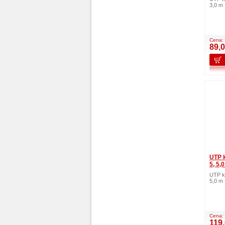
3,0 m
Cena:
89,
UTP k
5, 5,
UTP ka
5,0 m
Cena:
119