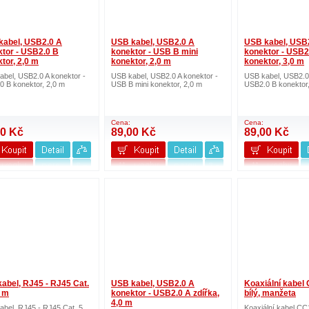
kabel, USB2.0 A
USB kabel, USB2.0 A
USB kabel, USB
tor - USB2.0 B
konektor - USB B mini
konektor - USB2
tor, 2,0 m
konektor, 2,0 m
konektor, 3,0 m
bel, USB2.0 A konektor -
USB kabel, USB2.0 A konektor -
USB kabel, USB2.0 
0 B konektor, 2,0 m
USB B mini konektor, 2,0 m
USB2.0 B konektor,
Cena:
Cena:
00 Kč
89,00 Kč
89,00 Kč
abel, RJ45 - RJ45 Cat.
USB kabel, USB2.0 A
Koaxiální kabel
0 m
konektor - USB2.0 A zdířka,
bílý, manžeta
4,0 m
bel, RJ45 - RJ45 Cat. 5,
Koaxiální kabel CC1