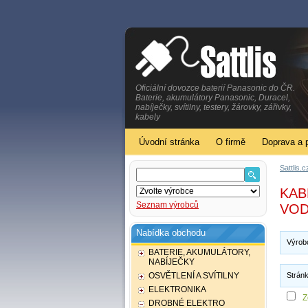
Oficiální dovozce baterií Panasonic do ČR.
Baterie, akumulátory Panasonic, Duracel,
nabíječky, svítilny, testery, žárovky, zářivky,
kabely
Úvodní stránka
O firmě
Doprava a 
Sattlis.c
KAB
Seznam výrobců
VODI
Nabídka obchodu
Výro
BATERIE, AKUMULÁTORY,
NABÍJEČKY
OSVĚTLENÍ A SVÍTILNY
Strán
ELEKTRONIKA
Z
DROBNÉ ELEKTRO