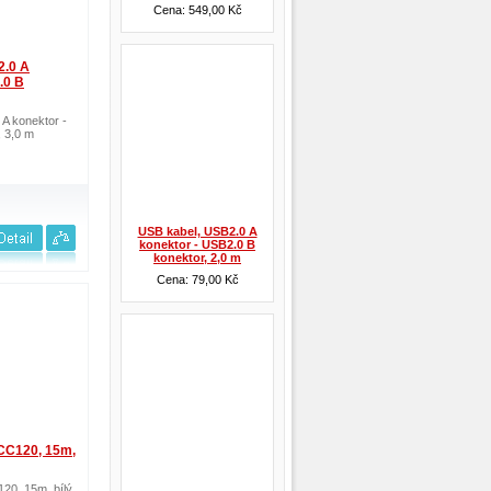
Cena: 549,00 Kč
2.0 A
.0 B
A konektor -
 3,0 m
USB kabel, USB2.0 A
konektor - USB2.0 B
konektor, 2,0 m
Cena: 79,00 Kč
 CC120, 15m,
20, 15m, bílý,