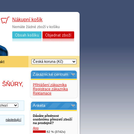
Nákupní košík
Nemáte žádné zboží v košíku
akt
Zákaznické centrum
, ŠŇÚRY,
Přihlášení zákazníka
Registrace zákazníka
Reklamace
Anketa
Dáváte přednost
osobnímu převzetí zboží
následující
na prodejně?
Ano
62 % (3742x)