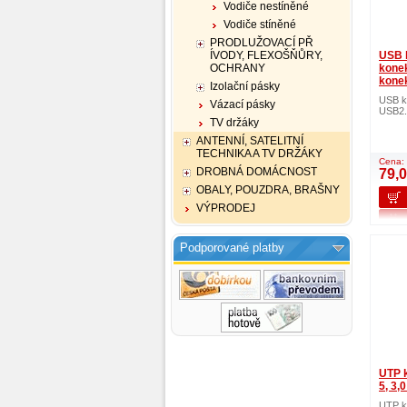
Vodiče nestíněné
Vodiče stíněné
PRODLUŽOVACÍ PŘ
ÍVODY, FLEXOŠŇŮRY,
USB 
OCHRANY
konek
konek
Izolační pásky
USB ka
Vázací pásky
USB2.
TV držáky
ANTENNÍ, SATELITNÍ
TECHNIKA A TV DRŽÁKY
Cena:
DROBNÁ DOMÁCNOST
79,
OBALY, POUZDRA, BRAŠNY
VÝPRODEJ
Podporované platby
UTP k
5, 3,
UTP ka