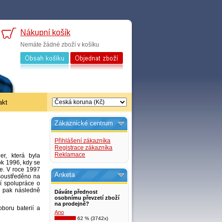
Nákupní košík
Nemáte žádné zboží v košíku
akt
Zákaznické centrum
Přihlášení zákazníka
Registrace zákazníka
Reklamace
er, která byla
rok 1996, kdy se
je. V roce 1997
Anketa
 soustředěno na
í spolupráce o
ic pak následně
Dáváte přednost
osobnímu převzetí zboží
na prodejně?
boru baterií a
Ano
62 % (3742x)