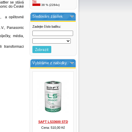
Ne
attler se stává
38 % (2284x)
sonic do České
Sledování zásilek
le, a opětovné
Zadejte číslo balíku:
.V., Panasonic
bíječky, média,
li transformaci
Vybíráme z nabídky
SAFT LS33600 STD
Cena: 510,00 Kč