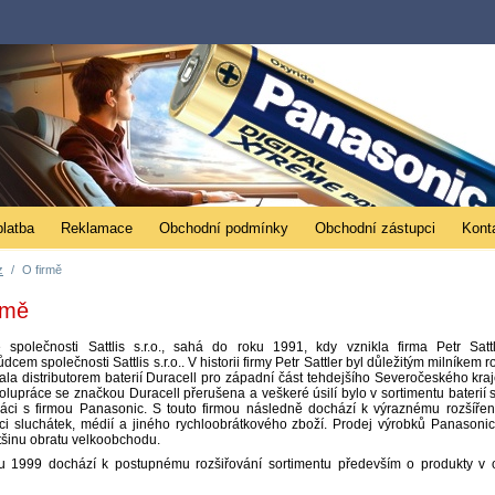
platba
Reklamace
Obchodní podmínky
Obchodní zástupci
Kont
z
/
O firmě
rmě
e společnosti Sattlis s.r.o., sahá do roku 1991, kdy vznikla firma Petr Sattl
dcem společnosti Sattlis s.r.o.. V historii firmy Petr Sattler byl důležitým milníkem 
tala distributorem baterií Duracell pro západní část tehdejšího Severočeského kra
olupráce se značkou Duracell přerušena a veškeré úsilí bylo v sortimentu baterií
ráci s firmou Panasonic. S touto firmou následně dochází k výraznému rozšířen
uci sluchátek, médií a jiného rychloobrátkového zboží. Prodej výrobků Panason
ětšinu obratu velkoobchodu.
u 1999 dochází k postupnému rozšiřování sortimentu především o produkty v o