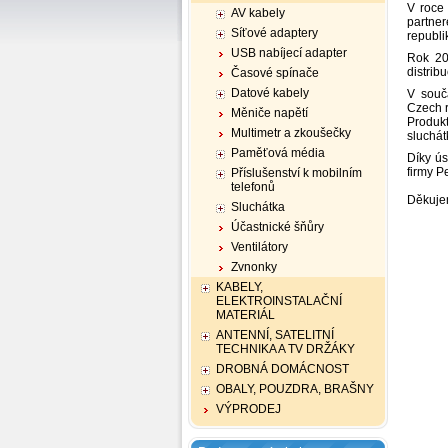
V roce 
AV kabely
partner
Síťové adaptery
republi
USB nabíjecí adapter
Rok 20
distribu
Časové spínače
Datové kabely
V souč
Czech r
Měniče napětí
Produkt
Multimetr a zkoušečky
sluchát
Paměťová média
Díky ús
firmy Pe
Příslušenství k mobilním
telefonů
Děkuje
Sluchátka
Účastnické šňůry
Ventilátory
Zvnonky
KABELY,
ELEKTROINSTALAČNÍ
MATERIÁL
ANTENNÍ, SATELITNÍ
TECHNIKA A TV DRŽÁKY
DROBNÁ DOMÁCNOST
OBALY, POUZDRA, BRAŠNY
VÝPRODEJ