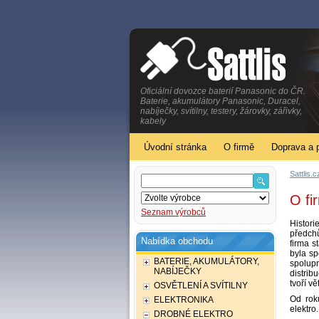
Oficiální dovozce baterií Panasonic do ČR.
Baterie, akumulátory Panasonic, Duracel,
nabíječky, svítilny, testery, žárovky, zářivky,
kabely
Úvodní stránka
O firmě
Doprava a 
Sattlis.c
O fi
Seznam výrobců
Histori
předchů
Nabídka obchodu
firma s
byla sp
BATERIE, AKUMULÁTORY,
spolup
NABÍJEČKY
distrib
tvoří v
OSVĚTLENÍ A SVÍTILNY
Od rok
ELEKTRONIKA
elektro.
DROBNÉ ELEKTRO