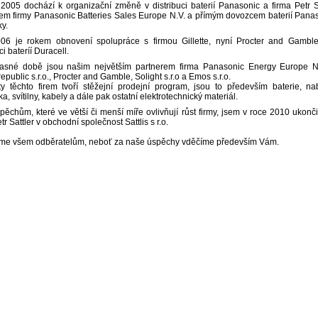
2005 dochází k organizační změně v distribuci baterií Panasonic a firma Petr S
em firmy Panasonic Batteries Sales Europe N.V. a přímým dovozcem baterií Pana
ky.
06 je rokem obnovení spolupráce s firmou Gillette, nyní Procter and Gamb
ci bateríí Duracell.
asné době jsou našim největším partnerem firma Panasonic Energy Europe N
epublic s.r.o., Procter and Gamble, Solight s.r.o a Emos s.r.o.
y těchto firem tvoří stěžejní prodejní program, jsou to především baterie, na
ka, svítilny, kabely a dále pak ostatní elektrotechnický materiál.
pěchům, které ve větší či menší míře ovlivňují růst firmy, jsem v roce 2010 ukonči
tr Sattler v obchodní společnost Sattlis s r.o.
me všem odběratelům, neboť za naše úspěchy vděčíme především Vám.