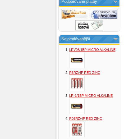
Podporované platby
Nejprodávanější
LRV08/1BP MICRO ALKALINE
R6RZ/4P RED ZINC
LR-1/1BP MICRO ALKALINE
R03RZ/4P RED ZINC