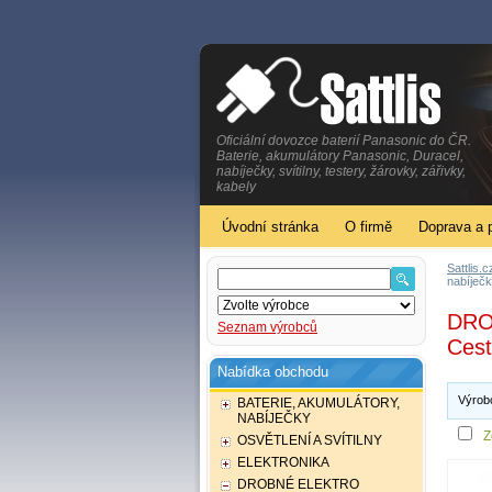
Oficiální dovozce baterií Panasonic do ČR.
Baterie, akumulátory Panasonic, Duracel,
nabíječky, svítilny, testery, žárovky, zářivky,
kabely
Úvodní stránka
O firmě
Doprava a 
Sattlis.c
nabíječ
DROB
Seznam výrobců
Cest
Nabídka obchodu
Výro
BATERIE, AKUMULÁTORY,
NABÍJEČKY
Z
OSVĚTLENÍ A SVÍTILNY
ELEKTRONIKA
DROBNÉ ELEKTRO