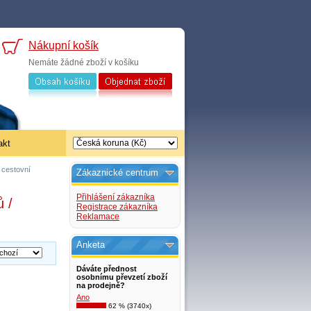
Nákupní košík
Nemáte žádné zboží v košíku
akt
 cestovní
Zákaznické centrum
Přihlášení zákazníka
 /
Registrace zákazníka
Reklamace
Anketa
Dáváte přednost
osobnímu převzetí zboží
na prodejně?
Ano
62 % (3740x)