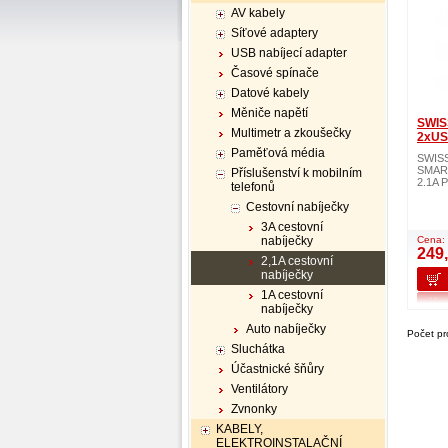
AV kabely
Síťové adaptery
USB nabíjecí adapter
Časové spínače
Datové kabely
Měniče napětí
SWIS
Multimetr a zkoušečky
2xUS
Paměťová média
SWISS
SMART
Příslušenství k mobilním
2.1A 
telefonů
Cestovní nabíječky
3A cestovní
nabíječky
Cena:
249
2,1A cestovní
nabíječky
1A cestovní
nabíječky
Auto nabíječky
Počet pr
Sluchátka
Účastnické šňůry
Ventilátory
Zvnonky
KABELY,
ELEKTROINSTALAČNÍ