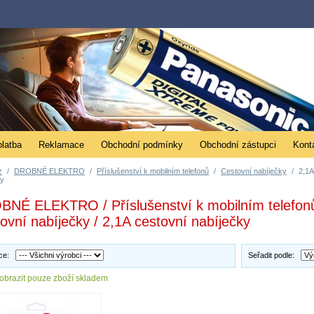
platba
Reklamace
Obchodní podmínky
Obchodní zástupci
Kont
z
/
DROBNÉ ELEKTRO
/
Příslušenství k mobilním telefonů
/
Cestovní nabíječky
/
2,1A
ky
NÉ ELEKTRO / Příslušenství k mobilním telefonů
ovní nabíječky / 2,1A cestovní nabíječky
bce:
Seřadit podle:
obrazit pouze zboží skladem