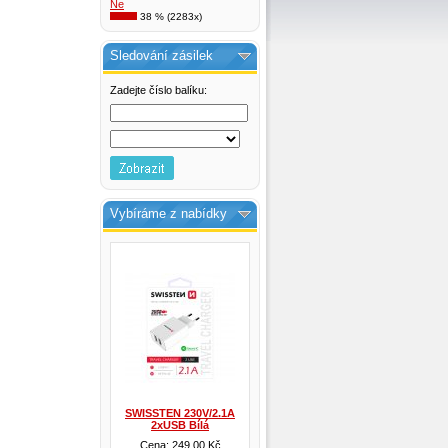
Ne
38 % (2283x)
Sledování zásilek
Zadejte číslo balíku:
Vybíráme z nabídky
SWISSTEN 230V/2.1A
2xUSB Bílá
Cena: 249,00 Kč