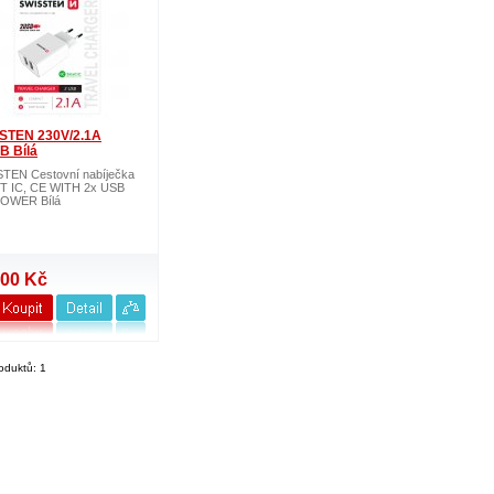
STEN 230V/2.1A
B Bílá
TEN Cestovní nabíječka
 IC, CE WITH 2x USB
POWER Bílá
,00 Kč
oduktů: 1