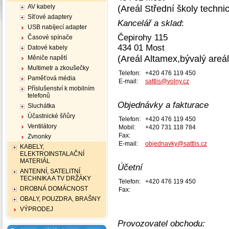
AV kabely
(Areál Střední školy techni
Síťové adaptery
Kancelář a sklad
:
USB nabíjecí adapter
Čepirohy 115
Časové spínače
434 01 Most
Datové kabely
(Areál Altamex,bývalý areá
Měniče napětí
Multimetr a zkoušečky
Telefon:
+420 476 119 450
Paměťová média
E-mail:
sattlis@volny.cz
Příslušenství k mobilním
telefonů
Objednávky a fakturace
Sluchátka
Účastnické šňůry
Telefon:
+420 476 119 450
Ventilátory
Mobil:
+420 731 118 784
Fax:
Zvnonky
E-mail:
objednavky@sattlis.cz
KABELY,
ELEKTROINSTALAČNÍ
MATERIÁL
Účetní
ANTENNÍ, SATELITNÍ
TECHNIKA A TV DRŽÁKY
Telefon:
+420 476 119 450
DROBNÁ DOMÁCNOST
Fax:
OBALY, POUZDRA, BRAŠNY
VÝPRODEJ
Provozovatel obchodu: