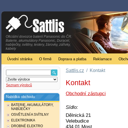
Oficiální dovozce baterií Panasonic do ČR.
Baterie, akumulátory Panasonic, Duracel,
nabíječky, svítilny, testery, žárovky, zářivky,
kabely
Úvodní stránka
O firmě
Doprava a platba
Reklamace
Obch
Sattlis.cz
/
Kontakt
Kontakt
Seznam výrobců
Obchodní zástupci
Nabídka obchodu
BATERIE, AKUMULÁTORY,
Sídlo:
NABÍJEČKY
OSVĚTLENÍ A SVÍTILNY
Dělnická 21
ELEKTRONIKA
Velebudice
DROBNÉ ELEKTRO
434 01 Most