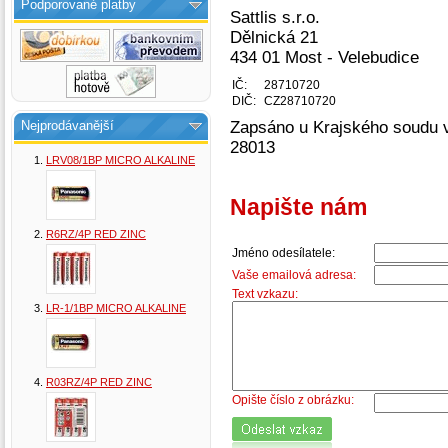
Podporované platby
Sattlis s.r.o.
Dělnická 21
434 01 Most - Velebudice
IČ:
28710720
DIČ:
CZ28710720
Nejprodávanější
Zapsáno u Krajského soudu 
28013
LRV08/1BP MICRO ALKALINE
Napište nám
R6RZ/4P RED ZINC
Jméno odesílatele:
Vaše emailová adresa:
Text vzkazu:
LR-1/1BP MICRO ALKALINE
R03RZ/4P RED ZINC
Opište číslo z obrázku: