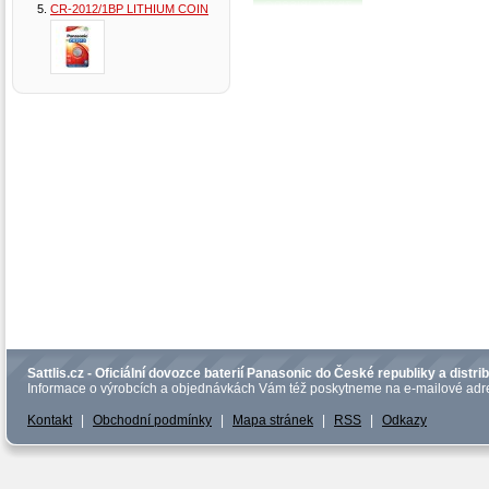
CR-2012/1BP LITHIUM COIN
Sattlis.cz - Oficiální dovozce baterií Panasonic do České republiky a distrib
Informace o výrobcích a objednávkách Vám též poskytneme na e-mailové adre
Kontakt
|
Obchodní podmínky
|
Mapa stránek
|
RSS
|
Odkazy